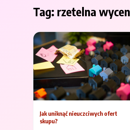
Tag:
rzetelna wyce
Jak uniknąć nieuczciwych ofert
skupu?