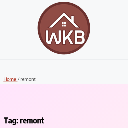
Skip
to
content
Home
/ remont
Tag:
remont