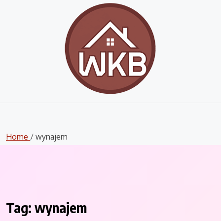
Skip
to
content
Home
/ wynajem
Tag:
wynajem