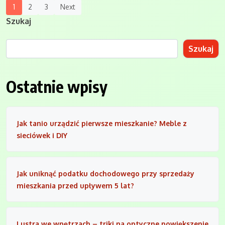
Posts
1
2
3
Next
Navigation
Szukaj
Szukaj
Ostatnie wpisy
Jak tanio urządzić pierwsze mieszkanie? Meble z
sieciówek i DIY
Jak uniknąć podatku dochodowego przy sprzedaży
mieszkania przed upływem 5 lat?
Lustra we wnętrzach – triki na optyczne powiększenie