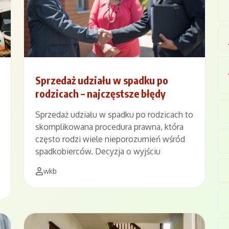
Sprzedaż udziału w spadku po
rodzicach – najczęstsze błędy
Sprzedaż udziału w spadku po rodzicach to
skomplikowana procedura prawna, która
często rodzi wiele nieporozumień wśród
spadkobierców. Decyzja o wyjściu
wkb