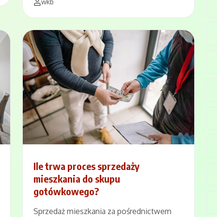
wkb
Ile trwa proces sprzedaży
mieszkania do skupu
gotówkowego?
Sprzedaż mieszkania za pośrednictwem