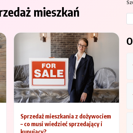
Sz
przedaż mieszkań
O
Sprzedaż mieszkania z dożywociem
– co musi wiedzieć sprzedający i
kupujący?