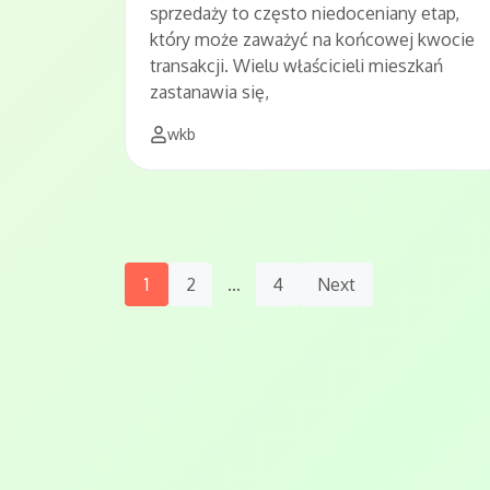
sprzedaży to często niedoceniany etap,
który może zaważyć na końcowej kwocie
transakcji. Wielu właścicieli mieszkań
zastanawia się,
wkb
Posts
1
2
…
4
Next
Navigation