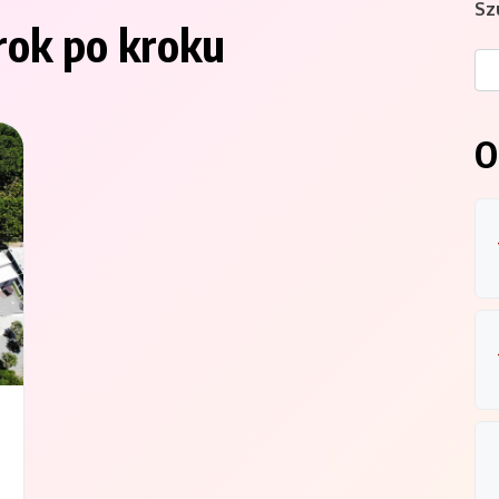
Sz
krok po kroku
O