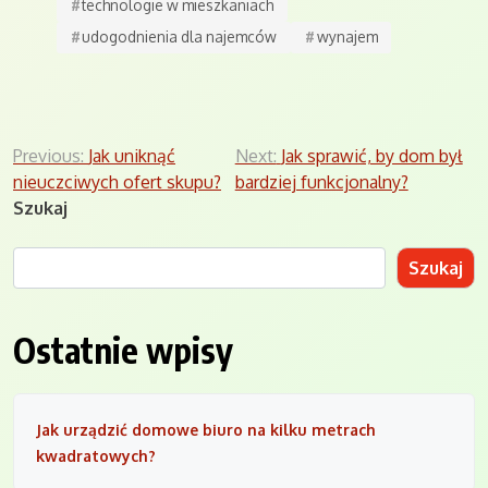
#
technologie w mieszkaniach
#
udogodnienia dla najemców
#
wynajem
Nawigacja
Previous:
Jak uniknąć
Next:
Jak sprawić, by dom był
nieuczciwych ofert skupu?
bardziej funkcjonalny?
wpisu
Szukaj
Szukaj
Ostatnie wpisy
Jak urządzić domowe biuro na kilku metrach
kwadratowych?