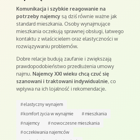
Komunikacja i szybkie reagowanie na
potrzeby najemcy
są dziś równie ważne jak
standard mieszkania. Osoby wynajmujące
mieszkania oczekują sprawnej obsługi, łatwego
kontaktu z właścicielem oraz elastyczności w
rozwiązywaniu problemów.
Dobre relacje budują zaufanie i zwiększają
prawdopodobieństwo przedłużenia umowy
najmu.
Najemcy XXI wieku chcą czuć się
szanowani i traktowani indywidualnie
, co
wpływa na ich lojalność i rekomendacje.
#
elastyczny wynajem
#
komfort życia w wynajmie
#
mieszkania
#
najemcy
#
nowoczesne mieszkania
#
oczekiwania najemców