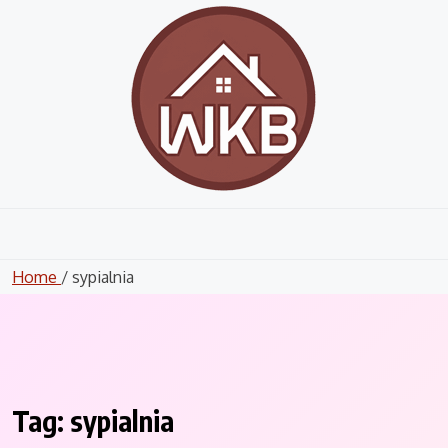
Skip
to
content
Home
/ sypialnia
Tag:
sypialnia