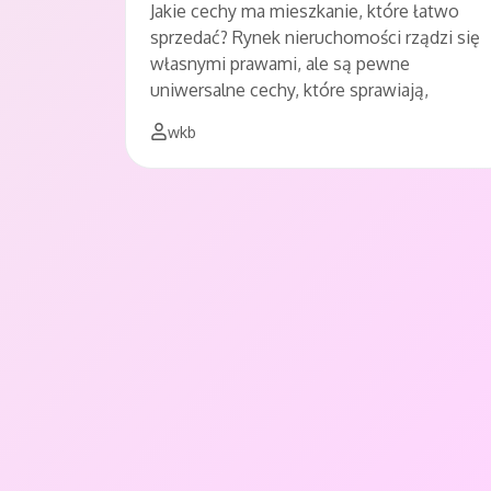
Jakie cechy ma mieszkanie, które łatwo
sprzedać? Rynek nieruchomości rządzi się
własnymi prawami, ale są pewne
uniwersalne cechy, które sprawiają,
wkb