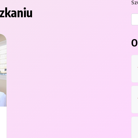
Sz
zkaniu
O