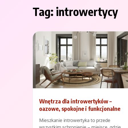
Tag:
introwertycy
Wnętrza dla introwertyków –
oazowe, spokojne i funkcjonalne
Mieszkanie introwertyka to przede
wszystkim schronienie – miejsce, gdzie