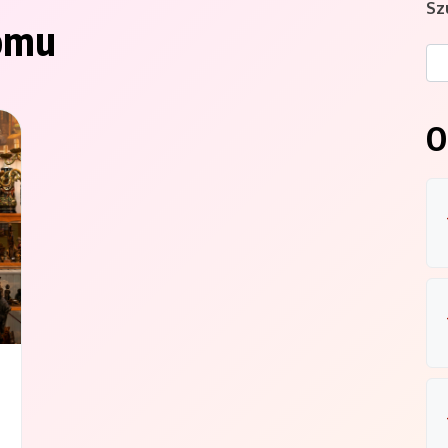
Sz
domu
O