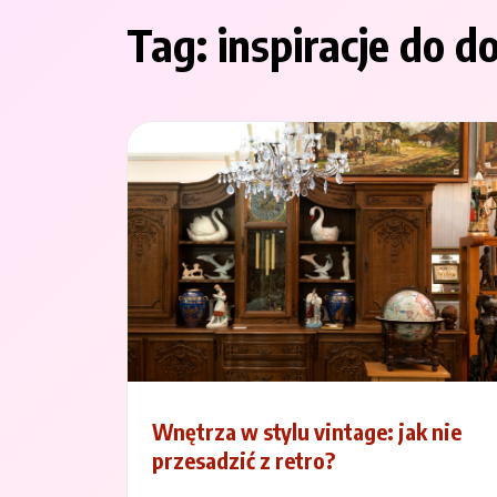
Tag:
inspiracje do 
Wnętrza w stylu vintage: jak nie
przesadzić z retro?