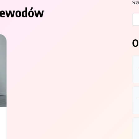
Sz
rzewodów
O