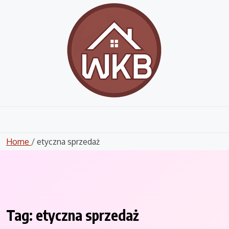
Skip
to
content
Home
/ etyczna sprzedaż
Tag:
etyczna sprzedaż