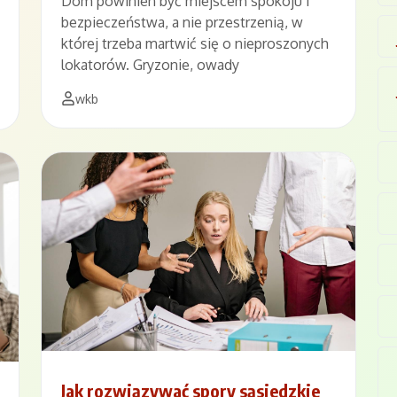
Dom powinien być miejscem spokoju i
bezpieczeństwa, a nie przestrzenią, w
której trzeba martwić się o nieproszonych
lokatorów. Gryzonie, owady
wkb
Jak rozwiązywać spory sąsiedzkie