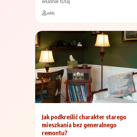
właśnie tutaj
wkb
Jak podkreślić charakter starego
mieszkania bez generalnego
remontu?